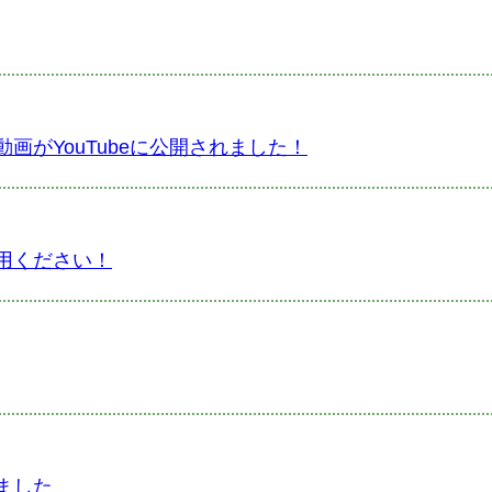
がYouTubeに公開されました！
用ください！
ました